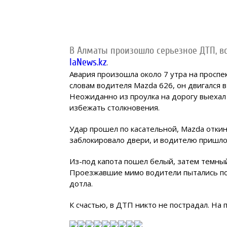
В Алматы произошло серьезное ДТП, вс
IaNews.kz
.
Авария произошла около 7 утра на проспе
словам водителя Mazda 626, он двигался 
Неожиданно из проулка на дорогу выехал
избежать столкновения.
Удар прошел по касательной, Mazda откин
заблокировало двери, и водителю пришло
Из-под капота пошел белый, затем темный
Проезжавшие мимо водители пытались по
дотла.
К счастью, в ДТП никто не пострадал. На