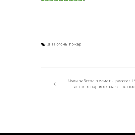
ДТП
огонь
пожар
Навигация
по
Муки рабства в Алматы: рассказ 16
записям
летнего парня оказался сказко