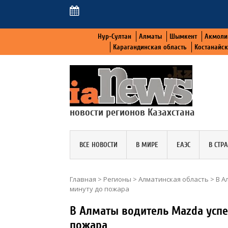
Нур-Султан
Алматы
Шымкент
Акмоли
Карагандинская область
Костанайс
новости регионов Казахстана
ВСЕ НОВОСТИ
В МИРЕ
ЕАЭС
В СТР
Главная
>
Регионы
>
Алматинская область
>
В А
минуту до пожара
В Алматы водитель Mazda успе
пожара