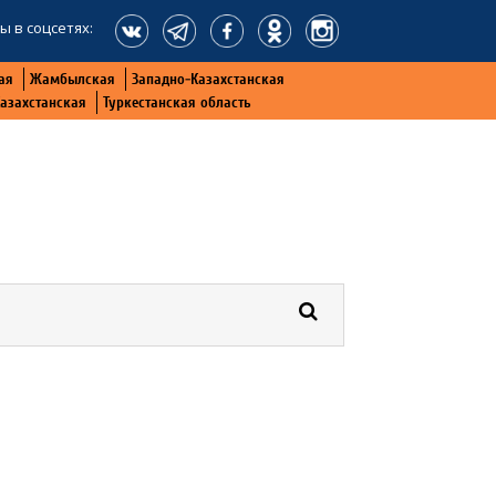
ы в соцсетях:
ая
Жамбылская
Западно-Казахстанская
Казахстанская
Туркестанская область