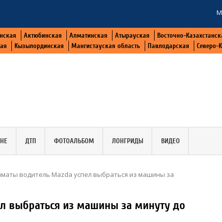
М
нская
Актюбинская
Алматинская
Атырауская
Восточно-Казахстанск
кая
Кызылординская
Мангистауская область
Павлодарская
Северо-
АНЕ
ДТП
ФОТОАЛЬБОМ
ЛОНГРИДЫ
ВИДЕО
лматы водитель Mazda успел выбраться из машины за
л выбраться из машины за минуту до