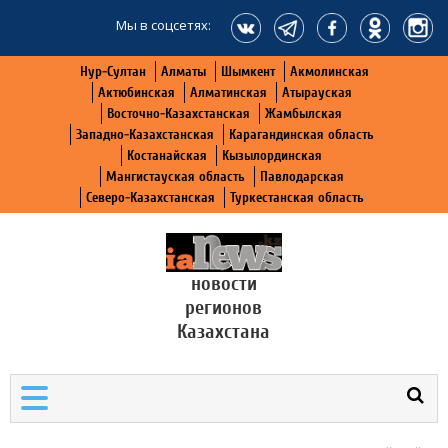
Мы в соцсетях:
Нур-Султан
Алматы
Шымкент
Акмолинская
Актюбинская
Алматинская
Атырауская
Восточно-Казахстанская
Жамбылская
Западно-Казахстанская
Карагандинская область
Костанайская
Кызылординская
Мангистауская область
Павлодарская
Северо-Казахстанская
Туркестанская область
новости
регионов
Казахстана