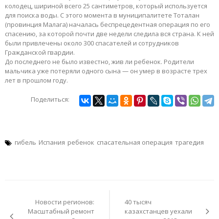
колодец, шириной всего 25 сантиметров, который используется
для поиска воды. С этого момента в муниципалитете Тоталан
(провинция Малага) началась беспрецедентная операция по его
спасению, за которой почти две недели следила вся страна. К ней
были привлечены около 300 спасателей и сотрудников
Гражданской гвардии.
До последнего не было известно, жив ли ребенок. Родители
мальчика уже потеряли одного сына — он умер в возрасте трех
лет в прошлом году.
Поделиться:
гибель
Испания
ребенок
спасательная операция
трагедия
Навигация
по
Новости регионов:
40 тысяч
записям
Масштабный ремонт
казахстанцев уехали