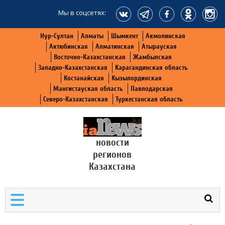
Мы в соцсетях:
Нур-Султан
Алматы
Шымкент
Акмолинская
Актюбинская
Алматинская
Атырауская
Восточно-Казахстанская
Жамбылская
Западно-Казахстанская
Карагандинская область
Костанайская
Кызылординская
Мангистауская область
Павлодарская
Северо-Казахстанская
Туркестанская область
новости
регионов
Казахстана