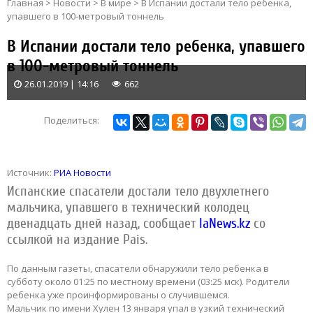
Главная
>
Новости
>
В мире
>
В Испании достали тело ребенка,
упавшего в 100-метровый тоннель
В Испании достали тело ребенка, упавшего
в 100-метровый тоннель
26.01.2019 | 14:16
662
Поделиться:
Источник:
РИА Новости
Испанские спасатели достали тело двухлетнего
мальчика, упавшего в технический колодец
двенадцать дней назад, сообщает
IaNews.kz
со
ссылкой на издание Pais.
По данным газеты, спасатели обнаружили тело ребенка в
субботу около 01:25 по местному времени (03:25 мск). Родители
ребенка уже проинформированы о случившемся.
Мальчик по имени Хулен 13 января упал в узкий технический