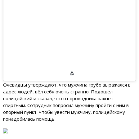
увел полицейский Происшествие случилось . 30 июля. По
словам очевидцев, которые сняли происходящее на видео,
проводник стоял возле вагона поезда сообщением
«Аркалык-Костанай». Очевидцы утверждают, что мужчина
грубо выражался в адрес людей, вёл себя очень странно.
Подошёл полицейский и сказал, что от проводника пахнет
спиртным. Сотрудник попросил мужчину пройти с ним в
опорный пункт. Чтобы увести мужчину, полицейскому
понадобилась помощь.
Публикация от
Костанай official
(@go_kostanay)
31 Июл 2018 в 4:33 PDT
Очевидцы утверждают, что мужчина грубо выражался в
адрес людей, вёл себя очень странно. Подошёл
полицейский и сказал, что от проводника пахнет
спиртным. Сотрудник попросил мужчину пройти с ним в
опорный пункт. Чтобы увести мужчину, полицейскому
понадобилась помощь.