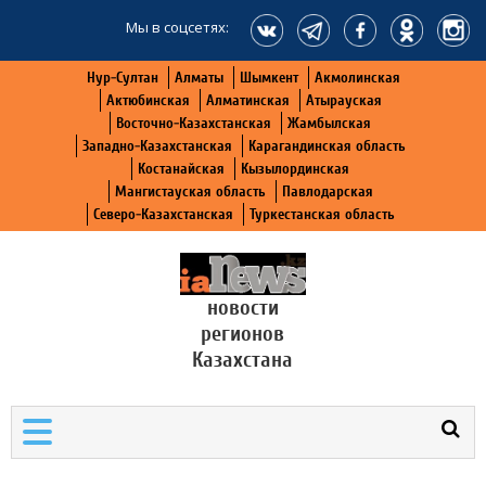
Мы в соцсетях:
Нур-Султан
Алматы
Шымкент
Акмолинская
Актюбинская
Алматинская
Атырауская
Восточно-Казахстанская
Жамбылская
Западно-Казахстанская
Карагандинская область
Костанайская
Кызылординская
Мангистауская область
Павлодарская
Северо-Казахстанская
Туркестанская область
новости
регионов
Казахстана