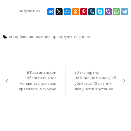
Поделиться:
оскорбления
полиция
проводник
пьянство
Навигация
по
В Костанайской
30 экспертиз
записям
области пьяная
назначено по делу об
женщина-водитель
убийстве 18-летней
врезалась в скорую
девушки в Костанае