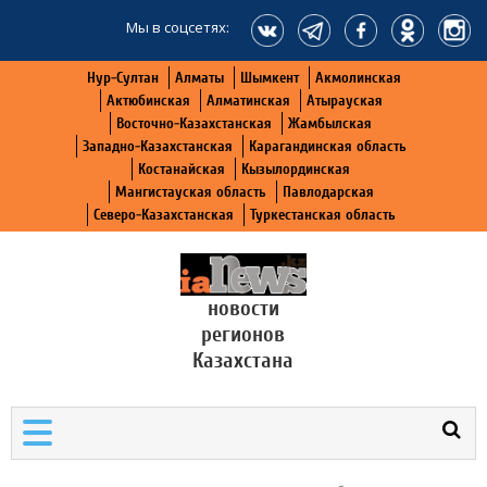
Мы в соцсетях:
Нур-Султан
Алматы
Шымкент
Акмолинская
Актюбинская
Алматинская
Атырауская
Восточно-Казахстанская
Жамбылская
Западно-Казахстанская
Карагандинская область
Костанайская
Кызылординская
Мангистауская область
Павлодарская
Северо-Казахстанская
Туркестанская область
новости
регионов
Казахстана