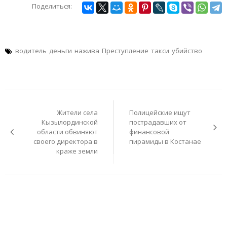
Поделиться:
водитель
деньги
нажива
Преступление
такси
убийство
Навигация
по
Жители села
Полицейские ищут
записям
Кызылординской
пострадавших от
области обвиняют
финансовой
своего директора в
пирамиды в Костанае
краже земли