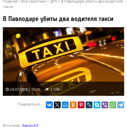
Главная
>
Все тематики
>
ДТП
>
В Павлодаре убиты два водителя
такси
В Павлодаре убиты два водителя такси
24.07.2018 | 10:30
1 038
Поделиться:
Источник:
Закон КЗ