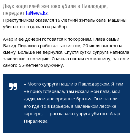
Двух водителей жестоко убили в Павлодаре,
передает
IaNews.kz
.
Преступником оказался 19-летний житель села. Машины
убитых он отдавал на разбор.
Анар и ее дочери готовятся к похоронам. Глава семьи
Вахид Пиралиев работал таксистом, 20 июля вышел на
смену. Больше не вернулся. Спустя сутки супруга написала
заявление в полицию. Сначала нашли его машину, затем и
самого 55-летнего мужчину.
– Моего супруга нашли в Павлодарском. Я там
не присутствовала, там искали мой папа, мои
дяди, мои двоюродные братья. Они нашли
его где-то в карьере, в маленьком лесочке,
карьере, — рассказала супруга убитого Анар
Пиралиева.