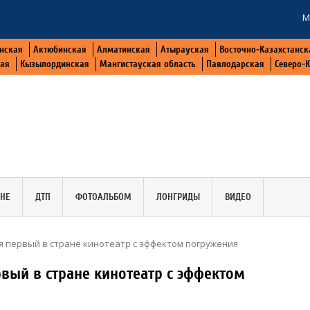
М
нская
Актюбинская
Алматинская
Атырауская
Восточно-Казахстанск
кая
Кызылординская
Мангистауская область
Павлодарская
Северо-
АНЕ
ДТП
ФОТОАЛЬБОМ
ЛОНГРИДЫ
ВИДЕО
я первый в стране кинотеатр с эффектом погружения
рвый в стране кинотеатр с эффектом