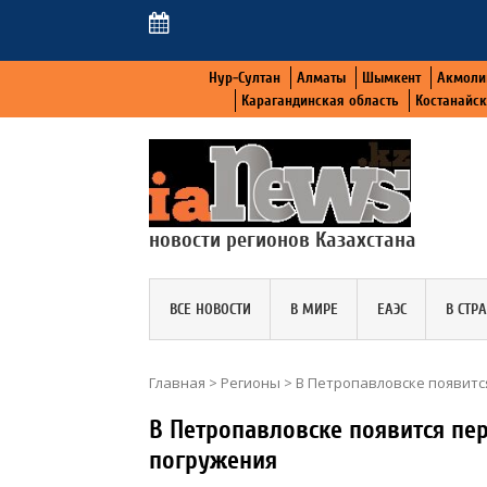
Нур-Султан
Алматы
Шымкент
Акмоли
Карагандинская область
Костанайс
новости регионов Казахстана
ВСЕ НОВОСТИ
В МИРЕ
ЕАЭС
В СТР
Главная
>
Регионы
>
В Петропавловске появитс
В Петропавловске появится пе
погружения