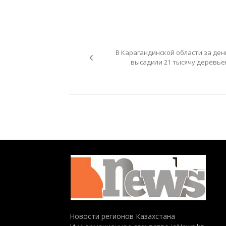
Навигация
по
В Карагандинской области за ден
записям
высадили 21 тысячу деревье
Новости регионов Казахстана