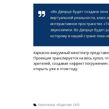
«Во Дворце будет создана зона 
виртуальной реальности, класс 
интерактивное пространство «Т
звукозаписи. Во Дворце будет р
которому в нашей стране пока н
Каркасно-вакуумный кинотеатр представл
Проекция транслируется на весь купол, ч
зрителей, создавая «эффект погружения»
открыть уже в этом году.
Кинотеатр
общество
СКО