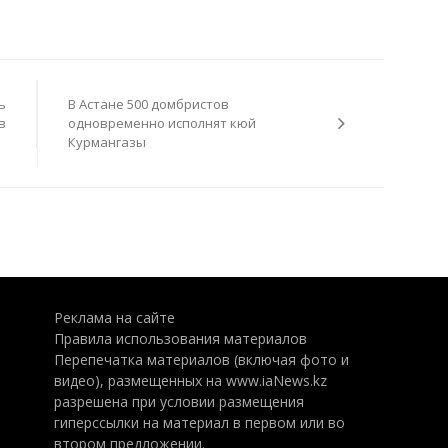
ь
В Астане 500 домбристов
в
одновременно исполнят кюй
Курмангазы
Реклама на сайте
Правила использования материалов
Перепечатка материалов (включая фото и
видео), размещенных на www.iaNews.kz
разрешена при условии размещения
гиперссылки на материал в первом или во
втором предложении.