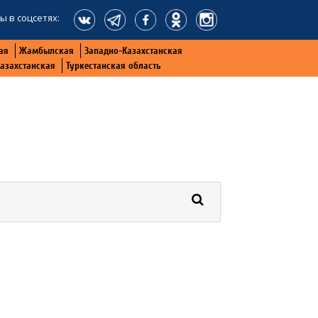
ы в соцсетях:
ая
Жамбылская
Западно-Казахстанская
Казахстанская
Туркестанская область