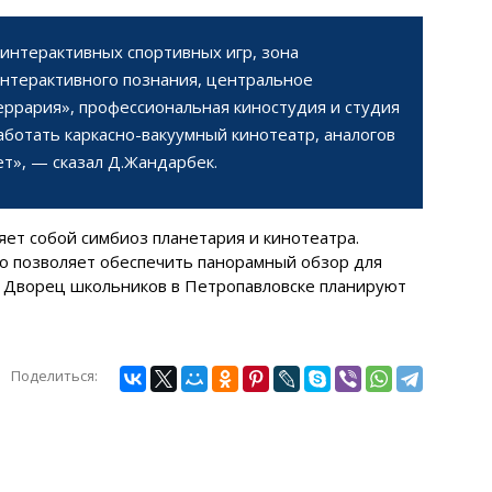
интерактивных спортивных игр, зона
интерактивного познания, центральное
еррария», профессиональная киностудия и студия
аботать каркасно-вакуумный кинотеатр, аналогов
ет», — сказал Д.Жандарбек.
яет собой симбиоз планетария и кинотеатра.
то позволяет обеспечить панорамный обзор для
. Дворец школьников в Петропавловске планируют
Поделиться: