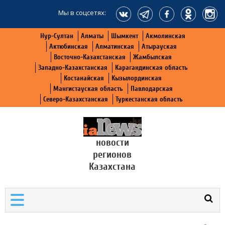
Мы в соцсетях:
Нур-Султан
Алматы
Шымкент
Акмолинская
Актюбинская
Алматинская
Атырауская
Восточно-Казахстанская
Жамбылская
Западно-Казахстанская
Карагандинская область
Костанайская
Кызылординская
Мангистауская область
Павлодарская
Северо-Казахстанская
Туркестанская область
новости
регионов
Казахстана