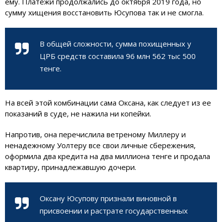
ему. Платежи продолжались до октября 2019 года, но
сумму хищения восстановить Юсупова так и не смогла.
В общей сложности, сумма похищенных у
ЦРБ средств составила 96 млн 562 тыс 500
тенге.
На всей этой комбинации сама Оксана, как следует из ее
показаний в суде, не нажила ни копейки.
Напротив, она перечислила ветреному Миллеру и
ненадежному Уолтеру все свои личные сбережения,
оформила два кредита на два миллиона тенге и продала
квартиру, принадлежавшую дочери.
Оксану Юсупову признали виновной в
присвоении и растрате государственных