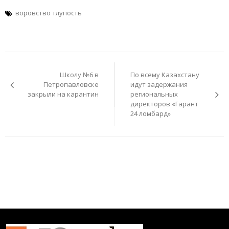
воровство
глупость
Навигация
по
Школу №6 в
По всему Казахстану
записям
Петропавловске
идут задержания
закрыли на карантин
региональных
директоров «Гарант
24 ломбард»