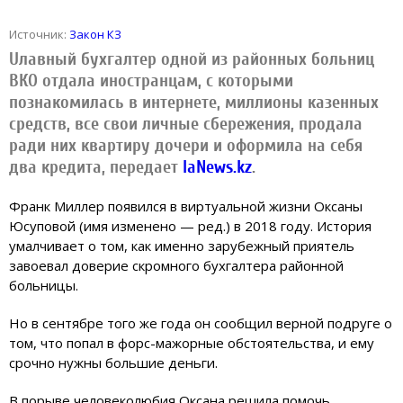
Источник:
Закон КЗ
Uлавный бухгалтер одной из районных больниц
ВКО отдала иностранцам, с которыми
познакомилась в интернете, миллионы казенных
средств, все свои личные сбережения, продала
ради них квартиру дочери и оформила на себя
два кредита, передает
IaNews.kz
.
Франк Миллер появился в виртуальной жизни Оксаны
Юсуповой (имя изменено — ред.) в 2018 году. История
умалчивает о том, как именно зарубежный приятель
завоевал доверие скромного бухгалтера районной
больницы.
Но в сентябре того же года он сообщил верной подруге о
том, что попал в форс-мажорные обстоятельства, и ему
срочно нужны большие деньги.
В порыве человеколюбия Оксана решила помочь