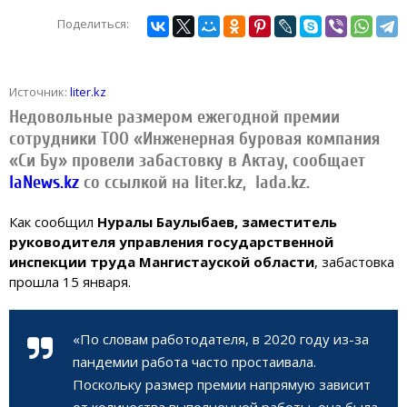
Поделиться:
Источник:
liter.kz
Недовольные размером ежегодной премии
сотрудники ТОО «Инженерная буровая компания
«Си Бу» провели забастовку в Актау, сообщает
IaNews.kz
со ссылкой на liter.kz, lada.kz.
Как сообщил
Нуралы Баулыбаев, заместитель
руководителя управления государственной
инспекции труда Мангистауской области
, забастовка
прошла 15 января.
«По словам работодателя, в 2020 году из-за
пандемии работа часто простаивала.
Поскольку размер премии напрямую зависит
от количества выполненной работы, она была