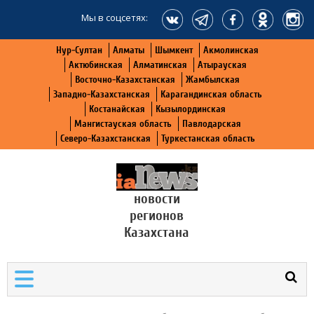
Мы в соцсетях:
Нур-Султан
Алматы
Шымкент
Акмолинская
Актюбинская
Алматинская
Атырауская
Восточно-Казахстанская
Жамбылская
Западно-Казахстанская
Карагандинская область
Костанайская
Кызылординская
Мангистауская область
Павлодарская
Северо-Казахстанская
Туркестанская область
новости
регионов
Казахстана