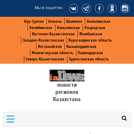
Мы в соцсетях:
Нур-Султан
Алматы
Шымкент
Акмолинская
Актюбинская
Алматинская
Атырауская
Восточно-Казахстанская
Жамбылская
Западно-Казахстанская
Карагандинская область
Костанайская
Кызылординская
Мангистауская область
Павлодарская
Северо-Казахстанская
Туркестанская область
новости
регионов
Казахстана