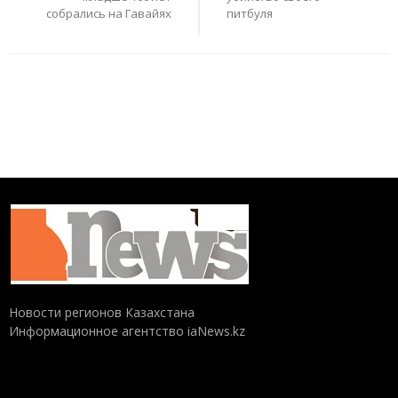
собрались на Гавайях
питбуля
Новости регионов Казахстана
Информационное агентство iaNews.kz