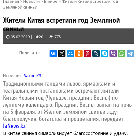
Главная
>
Новости
>
В мире
>
Жители Китая встретили год
Земляной свиньи
Жители Китая встретили год Земляной
свиньи
05.02.2019 | 14:20
775
Поделиться:
Источник:
Закон КЗ
Традиционными танцами львов, ярмарками и
театральными постановками встречают жители
Китая Новый год (Чуньцзе, праздник Весны) по
лунному календарю.
Праздник Весны выпал на ночь
на 5 февраля, от Желтой земляной свиньи ждут
благополучия, богатства и процветания, передает
IaNews.kz
.
В Китае свинья символизирует благосостояние и удачу,