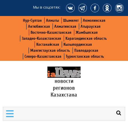
Мы в соцсетях:
Нур-Султан
Алматы
Шымкент
Акмолинская
Актюбинская
Алматинская
Атырауская
Восточно-Казахстанская
Жамбылская
Западно-Казахстанская
Карагандинская область
Костанайская
Кызылординская
Мангистауская область
Павлодарская
Северо-Казахстанская
Туркестанская область
новости
регионов
Казахстана