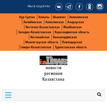
Мы в соцсетях:
Нур-Султан
Алматы
Шымкент
Акмолинская
Актюбинская
Алматинская
Атырауская
Восточно-Казахстанская
Жамбылская
Западно-Казахстанская
Карагандинская область
Костанайская
Кызылординская
Мангистауская область
Павлодарская
Северо-Казахстанская
Туркестанская область
новости
регионов
Казахстана