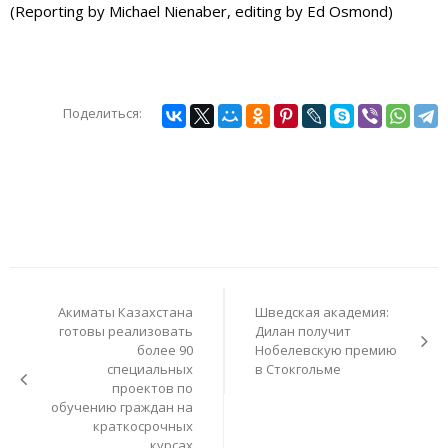
(Reporting by Michael Nienaber, editing by Ed Osmond)
Поделиться:
Навигация
по
Акиматы Казахстана
Шведская академия:
записям
готовы реализовать
Дилан получит
более 90
Нобелевскую премию
специальных
в Стокгольме
проектов по
обучению граждан на
краткосрочных
курсах