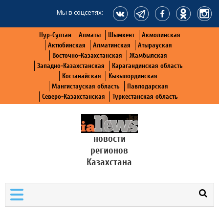
Мы в соцсетях:
Нур-Султан
Алматы
Шымкент
Акмолинская
Актюбинская
Алматинская
Атырауская
Восточно-Казахстанская
Жамбылская
Западно-Казахстанская
Карагандинская область
Костанайская
Кызылординская
Мангистауская область
Павлодарская
Северо-Казахстанская
Туркестанская область
новости
регионов
Казахстана