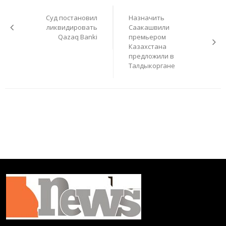
по
Суд постановил
Назначить
записям
ликвидировать
Саакашвили
Qazaq Banki
премьером
Казахстана
предложили в
Талдыкоргане