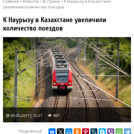
Главная
>
Новости
>
В стране
>
К Наурызу в Казахстане
увеличили количество поездов
К Наурызу в Казахстане увеличили
количество поездов
09.03.2017 | 12:27
897
Поделиться: