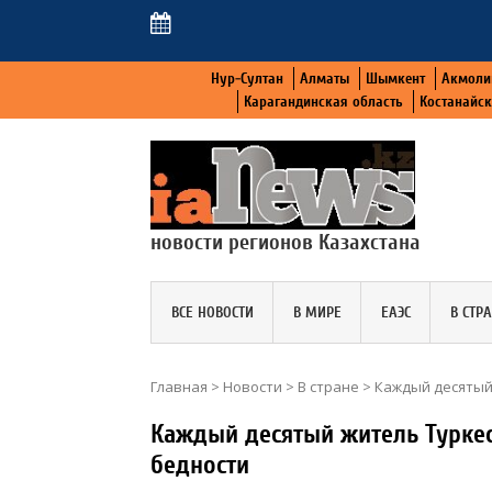
Нур-Султан
Алматы
Шымкент
Акмоли
Карагандинская область
Костанайс
новости регионов Казахстана
ВСЕ НОВОСТИ
В МИРЕ
ЕАЭС
В СТР
Главная
>
Новости
>
В стране
>
Каждый десятый
Каждый десятый житель Туркес
бедности