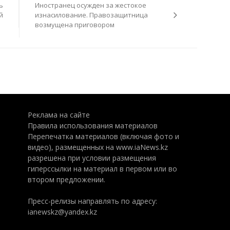
ь
Иностранец осужден за жестокое
й
изнасилование. Правозащитница
возмущена приговором
Реклама на сайте
Правила использования материалов
Перепечатка материалов (включая фото и
видео), размещенных на www.iaNews.kz
разрешена при условии размещения
гиперссылки на материал в первом или во
втором предложении.
Пресс-релизы направлять по адресу:
ianewskz@yandex.kz