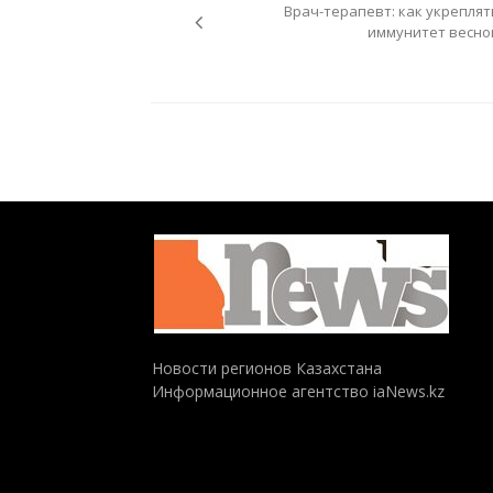
Врач-терапевт: как укреплят
записям
иммунитет весно
Новости регионов Казахстана
Информационное агентство iaNews.kz