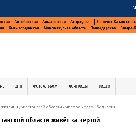
М
нская
Актюбинская
Алматинская
Атырауская
Восточно-Казахстанск
кая
Кызылординская
Мангистауская область
Павлодарская
Северо-
АНЕ
ДТП
ФОТОАЛЬБОМ
ЛОНГРИДЫ
ВИДЕО
 житель Туркестанской области живёт за чертой бедности
танской области живёт за чертой