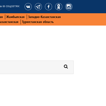
ы в соцсетях:
ая
Жамбылская
Западно-Казахстанская
Казахстанская
Туркестанская область