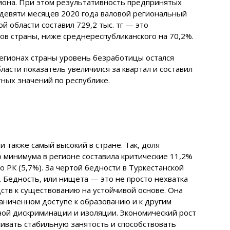
иона. При этом результативность предпринятых
девяти месяцев 2020 года валовой региональный
й области составил 729,2 тыс. тг — это
ов страны, ниже среднереспубликанского на 70,2%.
 регионах страны уровень безработицы остался
ласти показатель увеличился за квартал и составил
тных значений по республике.
 также самый высокий в стране. Так, доля
 минимума в регионе составила критические 11,2%
о РК (5,7%). За чертой бедности в Туркестанской
к. Бедность, или нищета — это не просто нехватка
ств к существованию на устойчивой основе. Она
раниченном доступе к образованию и к другим
ной дискриминации и изоляции. Экономический рост
ивать стабильную занятость и способствовать