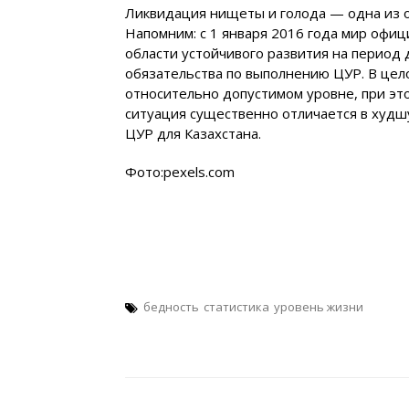
Ликвидация нищеты и голода — одна из о
Напомним: с 1 января 2016 года мир офиц
области устойчивого развития на период д
обязательства по выполнению ЦУР. В цел
относительно допустимом уровне, при эт
ситуация существенно отличается в худш
ЦУР для Казахстана.
Фото:pexels.com
бедность
статистика
уровень жизни
Навигация
по