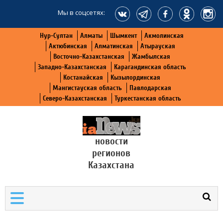
Мы в соцсетях:
Нур-Султан
Алматы
Шымкент
Акмолинская
Актюбинская
Алматинская
Атырауская
Восточно-Казахстанская
Жамбылская
Западно-Казахстанская
Карагандинская область
Костанайская
Кызылординская
Мангистауская область
Павлодарская
Северо-Казахстанская
Туркестанская область
новости
регионов
Казахстана