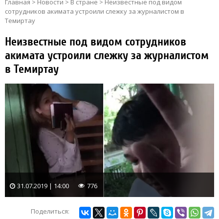
Главная
>
Новости
>
В стране
>
Неизвестные под видом
сотрудников акимата устроили слежку за журналистом в
Темиртау
Неизвестные под видом сотрудников
акимата устроили слежку за журналистом
в Темиртау
31.07.2019 | 14:00
776
Поделиться: