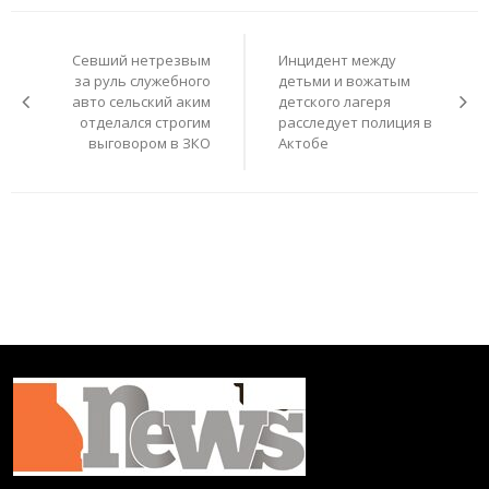
Навигация
по
Севший нетрезвым
Инцидент между
записям
за руль служебного
детьми и вожатым
авто сельский аким
детского лагеря
отделался строгим
расследует полиция в
выговором в ЗКО
Актобе