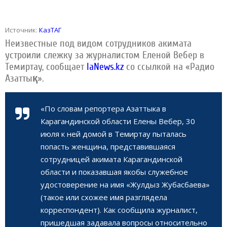
Источник:
КазТАГ
Неизвестные под видом сотрудников акимата
устроили слежку за журналистом Еленой Вебер в
Темиртау, сообщает
IaNews.kz
со ссылкой на «Радио
Азаттық».
«По словам репортера Азаттыка в
Карагандинской области Елены Вебер, 30
июля к ней домой в Темиртау пыталась
попасть женщина, представившаяся
сотрудницей акимата Карагандинской
области и показавшая якобы служебное
удостоверение на имя «Жулдыз Жубасбаева»
(такое или схожее имя разглядела
корреспондент). Как сообщила журналист,
пришедшая задавала вопросы относительно