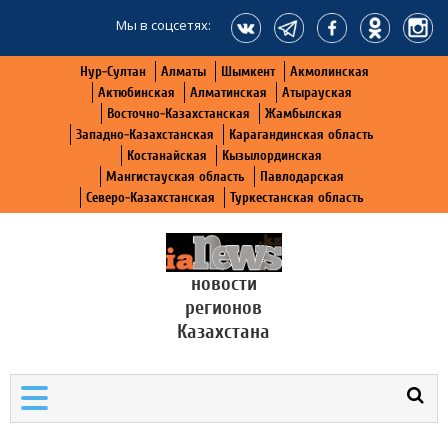
Мы в соцсетях:
Нур-Султан
Алматы
Шымкент
Акмолинская
Актюбинская
Алматинская
Атырауская
Восточно-Казахстанская
Жамбылская
Западно-Казахстанская
Карагандинская область
Костанайская
Кызылординская
Мангистауская область
Павлодарская
Северо-Казахстанская
Туркестанская область
новости
регионов
Казахстана