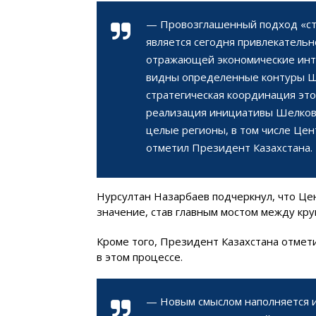
— Провозглашенный подход «ст
является сегодня привлекатель
отражающей экономические интер
видны определенные контуры Ш
стратегическая координация эт
реализация инициативы Шелково
целые регионы, в том числе Цен
отметил Президент Казахстана.
Нурсултан Назарбаев подчеркнул, что Це
значение, став главным мостом между кр
Кроме того, Президент Казахстана отмет
в этом процессе.
— Новым смыслом наполняется и