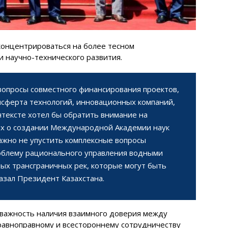
концентрироваться на более тесном
и научно-технического развития.
опросы совместного финансирования проектов,
сферта технологий, инновационных компаний,
нтексте хотел бы обратить внимание на
ых о создании Международной Академии наук
важно не упустить комплексные вопросы
облему рационального управления водными
ых трансграничных рек, которые могут быть
азал Президент Казахстана.
 важность наличия взаимного доверия между
 равноправному и всестороннему сотрудничеству