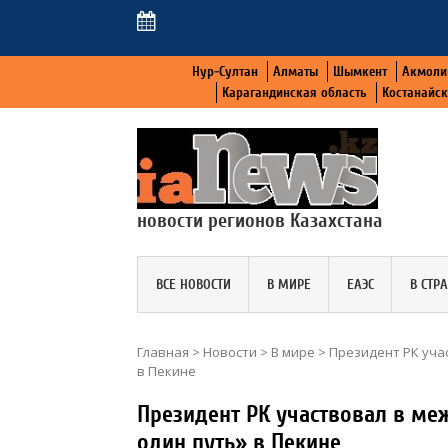
Нур-Султан
Алматы
Шымкент
Акмоли
Карагандинская область
Костанайс
новости регионов Казахстана
ВСЕ НОВОСТИ
В МИРЕ
ЕАЭС
В СТР
Главная
>
Новости
>
В мире
>
Президент РК уча
в Пекине
Президент РК участвовал в м
один путь» в Пекине