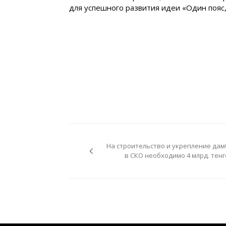
для успешного развития идеи «Один пояс,
Навигация
по
На строительство и укрепление дам
записям
в СКО необходимо 4 млрд. тенг