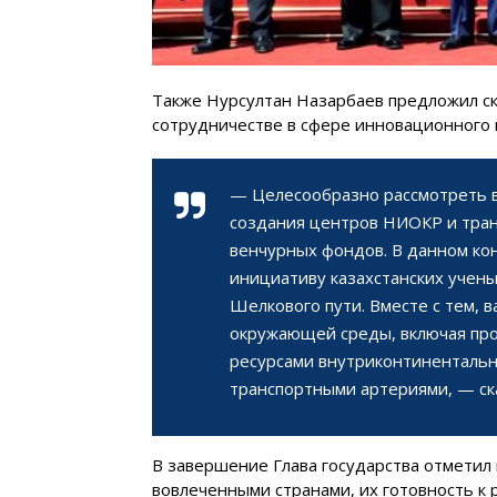
Также Нурсултан Назарбаев предложил с
сотрудничестве в сфере инновационного 
— Целесообразно рассмотреть в
создания центров НИОКР и тран
венчурных фондов. В данном ко
инициативу казахстанских учен
Шелкового пути. Вместе с тем, 
окружающей среды, включая пр
ресурсами внутриконтинентальн
транспортными артериями, — ск
В завершение Глава государства отметил
вовлеченными странами, их готовность к