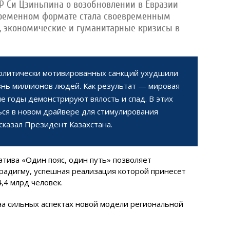
НР Си Цзиньпина о возобновлении в Евразии
овременном формате стала своевременным
, экономические и гуманитарные кризисы в
олитически мотивированных санкций ухудшили
знь миллионов людей. Как результат — мировая
ие годы демонстрируют вялость и спад. В этих
ься в новом драйвере для стимулирования
казал Президент Казахстана.
тива «Один пояс, один путь» позволяет
радигму, успешная реализация которой принесет
,4 млрд человек.
на сильных аспектах новой модели региональной