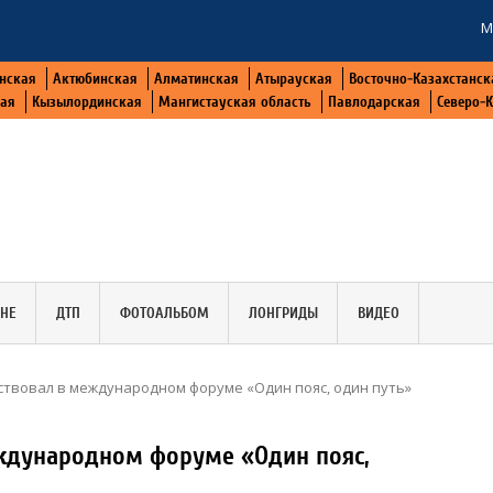
М
нская
Актюбинская
Алматинская
Атырауская
Восточно-Казахстанск
кая
Кызылординская
Мангистауская область
Павлодарская
Северо-
АНЕ
ДТП
ФОТОАЛЬБОМ
ЛОНГРИДЫ
ВИДЕО
ствовал в международном форуме «Один пояс, один путь»
еждународном форуме «Один пояс,