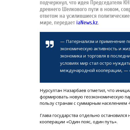
подчеркнул, что идея Председателя К
древнего Шелкового пути в новом, с
ответом на усилившиеся политические
мире, передает
iaNews.kz.
— Патернализм и применение п
экономическую активность и жи
экономика и торговля в последн
условиях мир стал остро нуждат
международной кооперации, — с
Нурсултан Назарбаев отметил, что инициа
формировать новую геоэкономическую па
пользу странам с суммарным населением 4
Глава государства отдельно остановился 
кооперации «Один пояс, один путь».