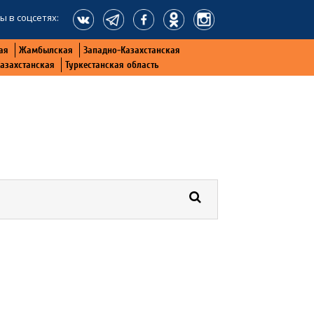
ы в соцсетях:
ая
Жамбылская
Западно-Казахстанская
Казахстанская
Туркестанская область