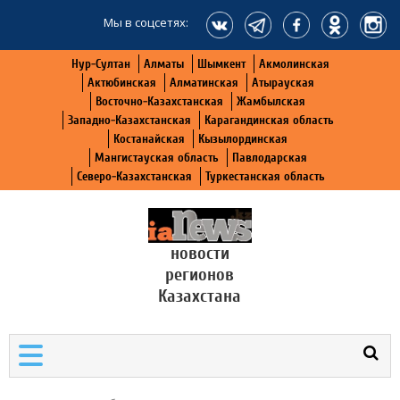
Мы в соцсетях:
Нур-Султан
Алматы
Шымкент
Акмолинская
Актюбинская
Алматинская
Атырауская
Восточно-Казахстанская
Жамбылская
Западно-Казахстанская
Карагандинская область
Костанайская
Кызылординская
Мангистауская область
Павлодарская
Северо-Казахстанская
Туркестанская область
новости
регионов
Казахстана