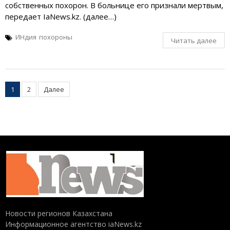
собственных похорон. В больнице его признали мертвым,
передает IaNews.kz. (далее…)
ИНдия
похороны
Читать далее
Пагинация
1
2
Далее
записей
Новости регионов Казахстана
Информационное агентство iaNews.kz