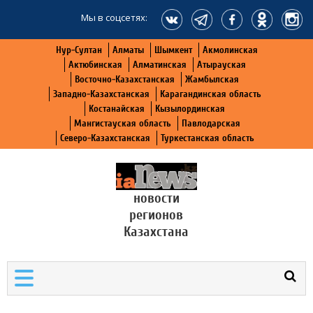
Мы в соцсетях:
Нур-Султан
Алматы
Шымкент
Акмолинская
Актюбинская
Алматинская
Атырауская
Восточно-Казахстанская
Жамбылская
Западно-Казахстанская
Карагандинская область
Костанайская
Кызылординская
Мангистауская область
Павлодарская
Северо-Казахстанская
Туркестанская область
новости
регионов
Казахстана