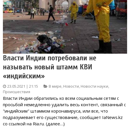
Власти Индии потребовали не
называть новый штамм КВИ
«индийским»
23.05.2021 | 21:15
В мире
,
Новости
,
Новости науки
,
Происшествия
Власти Индии обратились ко всем социальным сетям с
просьбой немедленно удалить весь контент, связанный с
"индийским" штаммом коронавируса, или все, что
подразумевает его существование, сообщает IaNews.kz
со ссылкой на Ria.ru. (далее…)