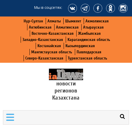
Мы в соцсетях:
Нур-Султан
Алматы
Шымкент
Акмолинская
Актюбинская
Алматинская
Атырауская
Восточно-Казахстанская
Жамбылская
Западно-Казахстанская
Карагандинская область
Костанайская
Кызылординская
Мангистауская область
Павлодарская
Северо-Казахстанская
Туркестанская область
новости
регионов
Казахстана