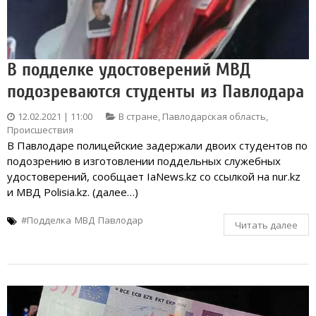
В подделке удостоверений МВД
подозреваются студенты из Павлодара
12.02.2021 | 11:00
В стране
,
Павлодарская область
,
Происшествия
В Павлодаре полицейские задержали двоих студентов по
подозрению в изготовлении поддельных служебных
удостоверений, сообщает IaNews.kz со ссылкой на nur.kz
и МВД Polisia.kz. (далее…)
#Подделка
МВД
Павлодар
Читать далее