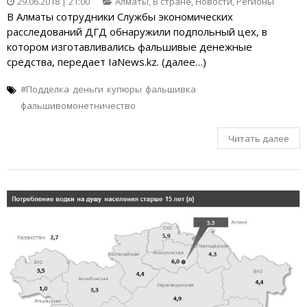
29.06.2018 | 21:00
Алматы
,
В стране
,
Новости
,
Регионы
В Алматы сотрудники Службы экономических
расследований ДГД обнаружили подпольный цех, в
котором изготавливались фальшивые денежные
средства, передает IaNews.kz. (далее…)
#Подделка
деньги
купюры
фальшивка
фальшивомонетничество
Читать далее