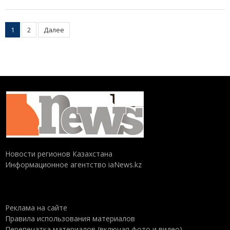
Пагинация
1
2
Далее
записей
Новости регионов Казахстана
Информационное агентство iaNews.kz
Реклама на сайте
Правила использования материалов
Перепечатка материалов (включая фото и видео),