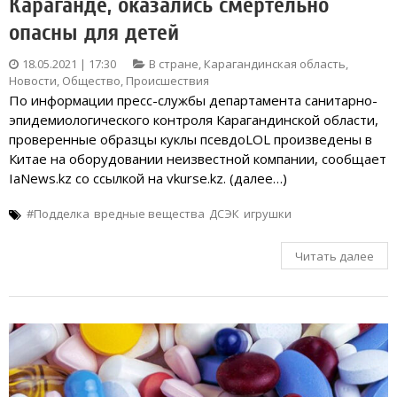
Караганде, оказались смертельно
опасны для детей
18.05.2021 | 17:30
В стране
,
Карагандинская область
,
Новости
,
Общество
,
Происшествия
По информации пресс-службы департамента санитарно-
эпидемиологического контроля Карагандинской области,
проверенные образцы куклы псевдоLOL произведены в
Китае на оборудовании неизвестной компании, сообщает
IaNews.kz со ссылкой на vkurse.kz. (далее…)
#Подделка
вредные вещества
ДСЭК
игрушки
Читать далее