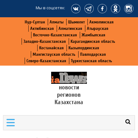
Мы в соцсетях:
Нур-Султан
Алматы
Шымкент
Акмолинская
Актюбинская
Алматинская
Атырауская
Восточно-Казахстанская
Жамбылская
Западно-Казахстанская
Карагандинская область
Костанайская
Кызылординская
Мангистауская область
Павлодарская
Северо-Казахстанская
Туркестанская область
новости
регионов
Казахстана