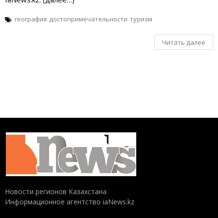
география
достопримечательности
туризм
Читать далее
Новости регионов Казахстана
Информационное агентство iaNews.kz