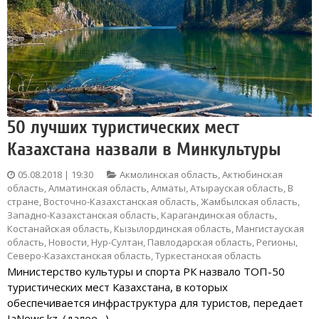
50 лучших туристических мест
Казахстана назвали в Минкультуры
05.08.2018 | 19:30
Акмолинская область
,
Актюбинская
область
,
Алматинская область
,
Алматы
,
Атырауская область
,
В
стране
,
Восточно-Казахстанская область
,
Жамбылская область
,
Западно-Казахстанская область
,
Карагандинская область
,
Костанайская область
,
Кызылординская область
,
Мангистауская
область
,
Новости
,
Нур-Султан
,
Павлодарская область
,
Регионы
,
Северо-Казахстанская область
,
Туркестанская область
Министерство культуры и спорта РК назвало ТОП-50
туристических мест Казахстана, в которых
обеспечивается инфраструктура для туристов, передает
IaNews.kz. (далее…)