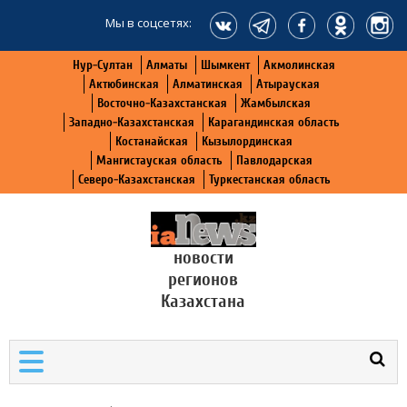
Мы в соцсетях:
Нур-Султан
Алматы
Шымкент
Акмолинская
Актюбинская
Алматинская
Атырауская
Восточно-Казахстанская
Жамбылская
Западно-Казахстанская
Карагандинская область
Костанайская
Кызылординская
Мангистауская область
Павлодарская
Северо-Казахстанская
Туркестанская область
новости
регионов
Казахстана