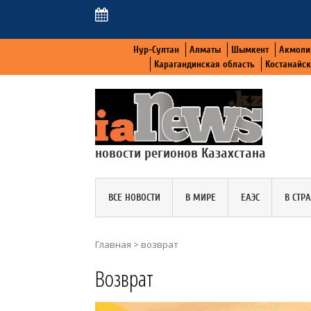
Нур-Султан
Алматы
Шымкент
Акмоли
Карагандинская область
Костанайс
новости регионов Казахстана
ВСЕ НОВОСТИ
В МИРЕ
ЕАЭС
В СТР
Главная
>
возврат
Возврат