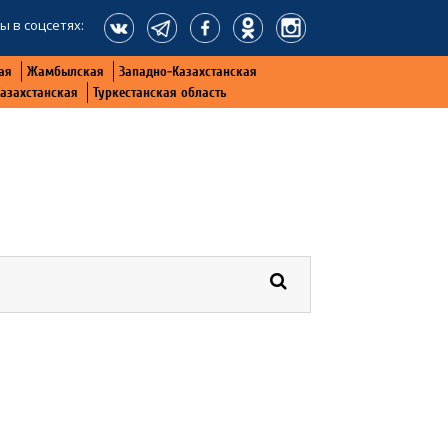
ы в соцсетях:
ая
Жамбылская
Западно-Казахстанская
Казахстанская
Туркестанская область