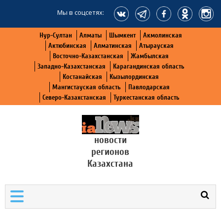
Мы в соцсетях:
Нур-Султан
Алматы
Шымкент
Акмолинская
Актюбинская
Алматинская
Атырауская
Восточно-Казахстанская
Жамбылская
Западно-Казахстанская
Карагандинская область
Костанайская
Кызылординская
Мангистауская область
Павлодарская
Северо-Казахстанская
Туркестанская область
новости
регионов
Казахстана