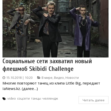
Социальные сети захватил новый
флешмоб Skibidi Challenge
15.10.2018 | 10:20
В мире
,
Видео
,
Новости
Многие повторяют танец из клипа Little Big, передает
IaNews.kz. (далее…)
video
соцсети
танцы
челлендж
Читать далее