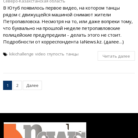
Северо-Казахстанская область
В Ютуб появилось первое видео, на котором танцы
рядом с движущейся машиной снимают жители
Петропавловска. Несмотря на то, или даже вопреки тому,
что буквально на прошлой неделе петропавловские
полицейские предупредили - делать этого не стоит.
Подробности от корреспондента IaNews.kz. (далее…)
kikichallenge
video
глупость
танцы
Читать далее
Пагинация
1
2
Далее
записей