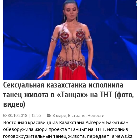
Сексуальная казахстанка исполнила
танец живота в «Танцах» на ТНТ (фото,
видео)
30.10.2018 | 12:55
В мире
,
В стране
,
Новости
Восточная красавица из Казахстана Айгерим Бакытжан
обезоружила жюри проекта "Танцы" на ТНТ, исполнив
головокружительный танец живота, передает IaNews.kz.