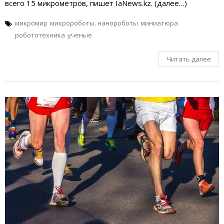
всего 15 микрометров, пишет IaNews.kz. (далее…)
микромир
микророботы. нанороботы
миниатюра
робототехника
ученые
Читать далее