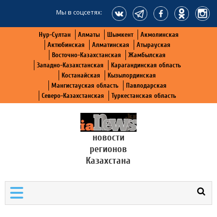
Мы в соцсетях:
Нур-Султан
Алматы
Шымкент
Акмолинская
Актюбинская
Алматинская
Атырауская
Восточно-Казахстанская
Жамбылская
Западно-Казахстанская
Карагандинская область
Костанайская
Кызылординская
Мангистауская область
Павлодарская
Северо-Казахстанская
Туркестанская область
новости
регионов
Казахстана