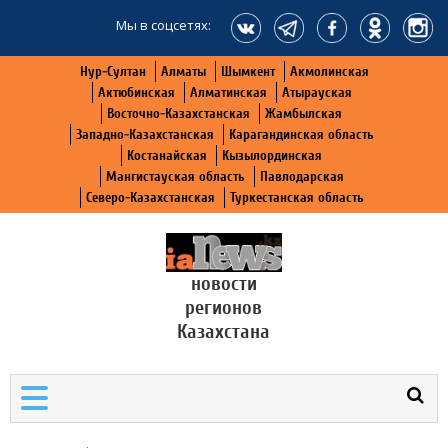
Мы в соцсетях:
Нур-Султан
Алматы
Шымкент
Акмолинская
Актюбинская
Алматинская
Атырауская
Восточно-Казахстанская
Жамбылская
Западно-Казахстанская
Карагандинская область
Костанайская
Кызылординская
Мангистауская область
Павлодарская
Северо-Казахстанская
Туркестанская область
новости
регионов
Казахстана