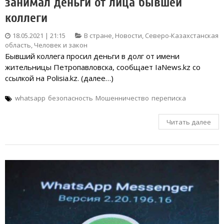
занимал деньги от лица бывшей
коллеги
18.05.2021 | 21:15
В стране
,
Новости
,
Северо-Казахстанская
область
,
Человек и закон
Бывший коллега просил деньги в долг от имени
жительницы Петропавловска, сообщает IaNews.kz со
ссылкой на Polisia.kz. (далее…)
whatsapp
безопасность
Мошенничество
переписка
Читать далее