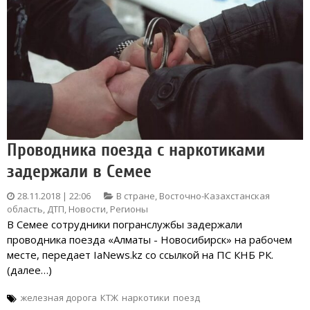
Проводника поезда с наркотиками
задержали в Семее
28.11.2018 | 22:06
В стране
,
Восточно-Казахстанская
область
,
ДТП
,
Новости
,
Регионы
В Семее сотрудники погранслужбы задержали
проводника поезда «Алматы - Новосибирск» на рабочем
месте, передает IaNews.kz со ссылкой на ПС КНБ РК.
(далее…)
железная дорога
КТЖ
наркотики
поезд