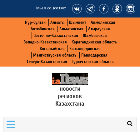
Мы в соцсетях:
Нур-Султан
Алматы
Шымкент
Акмолинская
Актюбинская
Алматинская
Атырауская
Восточно-Казахстанская
Жамбылская
Западно-Казахстанская
Карагандинская область
Костанайская
Кызылординская
Мангистауская область
Павлодарская
Северо-Казахстанская
Туркестанская область
новости
регионов
Казахстана