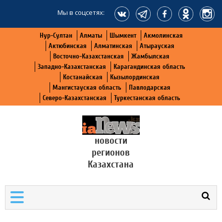
Мы в соцсетях:
Нур-Султан
Алматы
Шымкент
Акмолинская
Актюбинская
Алматинская
Атырауская
Восточно-Казахстанская
Жамбылская
Западно-Казахстанская
Карагандинская область
Костанайская
Кызылординская
Мангистауская область
Павлодарская
Северо-Казахстанская
Туркестанская область
новости
регионов
Казахстана