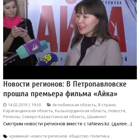
Новости регионов: В Петропавловске
прошла премьера фильма «Айка»
14.02.2019 | 19:50
Актюбинская область
,
В стране
,
Карагандинская область
,
Кызылординская область
,
Новости
,
Регионы
,
Северо-Казахстанская область
,
Шымкент
Смотрим новости регионов вместе с IaNews.kz. (далее…)
криминал
новости регионов
общество
политика