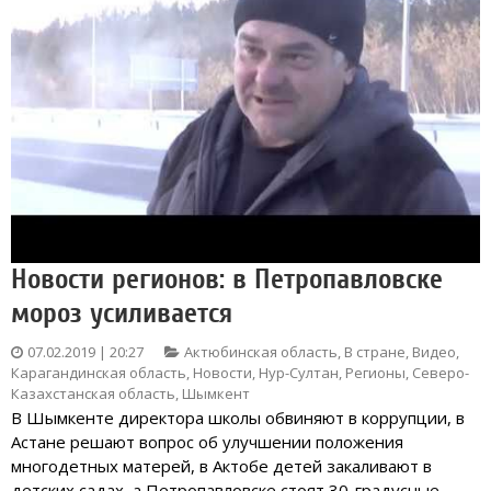
Новости регионов: в Петропавловске
мороз усиливается
07.02.2019 | 20:27
Актюбинская область
,
В стране
,
Видео
,
Карагандинская область
,
Новости
,
Нур-Султан
,
Регионы
,
Северо-
Казахстанская область
,
Шымкент
В Шымкенте директора школы обвиняют в коррупции, в
Астане решают вопрос об улучшении положения
многодетных матерей, в Актобе детей закаливают в
детских садах, а Петропавловске стоят 30-градусные