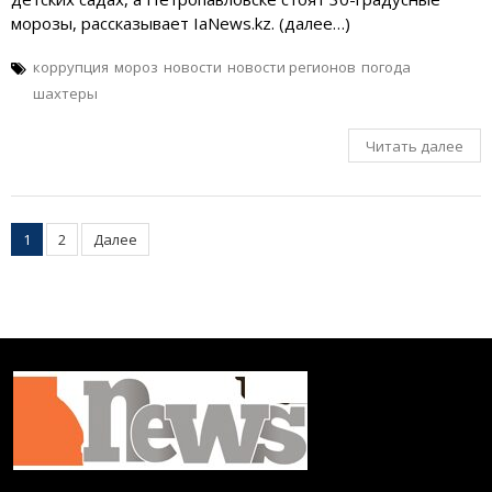
морозы, рассказывает IaNews.kz. (далее…)
коррупция
мороз
новости
новости регионов
погода
шахтеры
Читать далее
Пагинация
1
2
Далее
записей