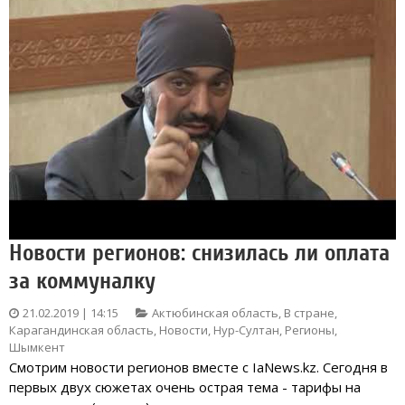
Новости регионов: снизилась ли оплата
за коммуналку
21.02.2019 | 14:15
Актюбинская область
,
В стране
,
Карагандинская область
,
Новости
,
Нур-Султан
,
Регионы
,
Шымкент
Смотрим новости регионов вместе с IaNews.kz. Сегодня в
первых двух сюжетах очень острая тема - тарифы на