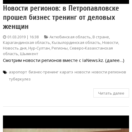
Новости регионов: в Петропавловске
прошел бизнес тренинг от деловых
женщин
01.03.2019 | 16:38
Актюбинская область
,
В стране
,
Карагандинская область
,
Кызылординская область
,
Новости
,
Новость дня
,
Нур-Султан
,
Регионы
,
Северо-Казахстанская
область
,
Шымкент
Смотрим новости регионов вместе с IaNews.kz. (далее…)
аэропорт
бизнес-тренинг
каратэ
новости
новости регионов
туберкулез
Читать далее