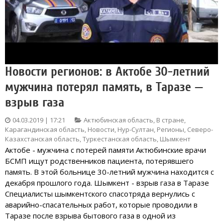
Новости регионов: в Актобе 30-летний
мужчина потерял память, в Таразе —
взрыв газа
04.03.2019 | 17:21
Актюбинская область
,
В стране
,
Карагандинская область
,
Новости
,
Нур-Султан
,
Регионы
,
Северо-
Казахстанская область
,
Туркестанская область
,
Шымкент
Актобе - мужчина с потерей памяти Актюбинские врачи
БСМП ищут родственников пациента, потерявшего
память. В этой больнице 30-летний мужчина находится с
декабря прошлого года. Шымкент - взрыв газа в Таразе
Специалисты шымкентского спасотряда вернулись с
аварийно-спасательных работ, которые проводили в
Таразе после взрыва бытового газа в одной из