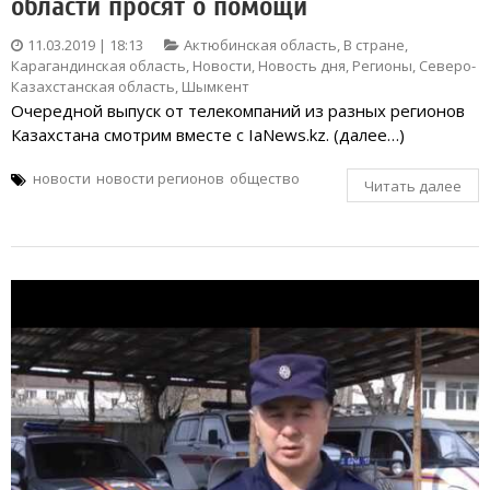
области просят о помощи
11.03.2019 | 18:13
Актюбинская область
,
В стране
,
Карагандинская область
,
Новости
,
Новость дня
,
Регионы
,
Северо-
Казахстанская область
,
Шымкент
Очередной выпуск от телекомпаний из разных регионов
Казахстана смотрим вместе с IaNews.kz. (далее…)
новости
новости регионов
общество
Читать далее